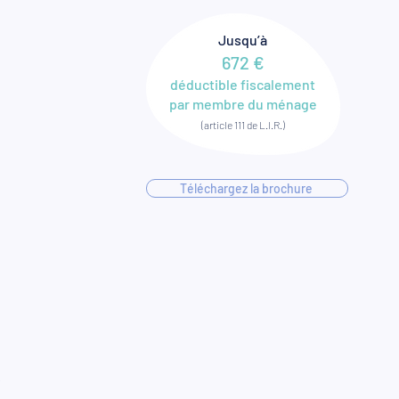
Jusqu’à
672 €
déductible fiscalement
par membre du ménage
(article 111 de L.I.R.)
Téléchargez la brochure
s