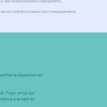
our des investissements transparents.
e de vos intérêts à travers nos investissements.
difier la répartition de
at, Foyer verse aux
btenue à la date du