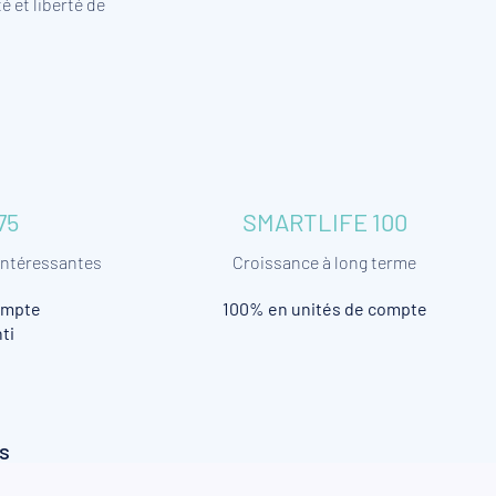
é et liberté de
75
SMARTLIFE 100
intéressantes
Croissance à long terme
ompte
100% en unités de compte
ti
es