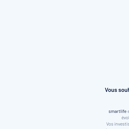
Vous souh
smartlife
e
évo
Vos investi