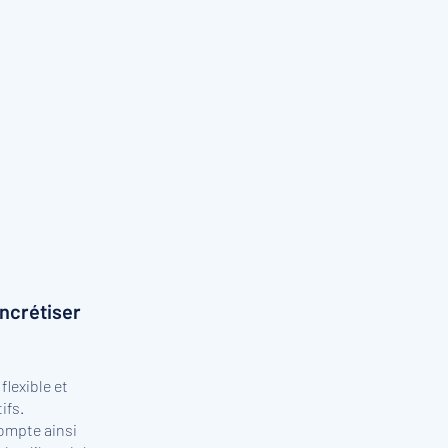
oncrétiser
lexible et
ifs.
ompte ainsi