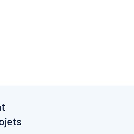
nt
ojets