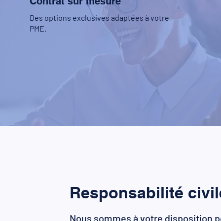
Contrat sur mesure
Des options exclusives adaptées à votre
PME.
Responsabilité civi
Nous sommes à votre disposition p