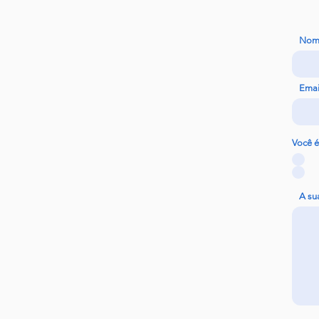
Nom
Emai
Você é
A s