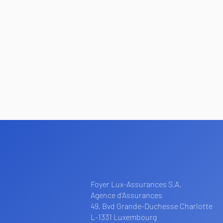
Foyer Lux-Assurances S.A.
Agence d'Assurances
49, Bvd Grande-Duchesse Charlotte
L-1331 Luxembourg