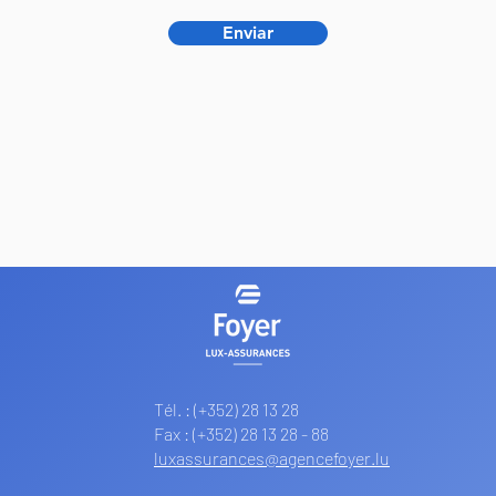
Enviar
Tél. :
(+352) 28 13 28
Fax : (+352) 28 13 28 - 88
luxassurances@agencefoyer.lu