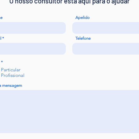
O nosso consultor está aqui para o ajudar
e
Apelido
l
Telefone
*
Particular
Profissional
ua mensagem