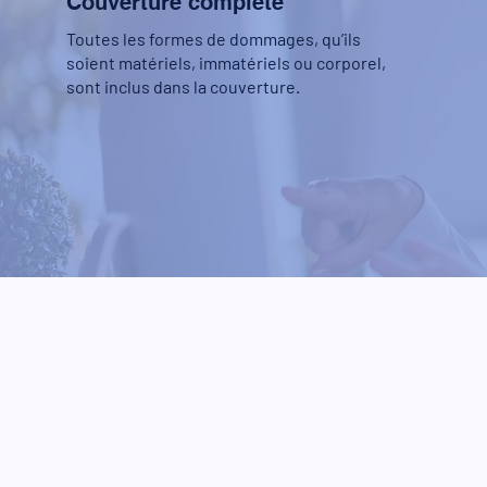
Couverture complète
Toutes les formes de dommages, qu’ils
soient matériels, immatériels ou corporel,
sont inclus dans la couverture.