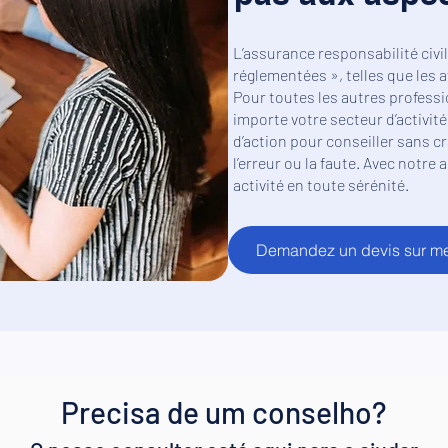
L’assurance responsabilité civil
réglementées », telles que les 
Pour toutes les autres professi
importe votre secteur d’activité,
d’action pour conseiller sans c
l’erreur ou la faute. Avec notr
activité en toute sérénité.
Demandez un devis sur m
Precisa de um conselho?