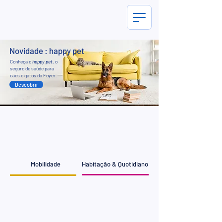
Novidade : happy pet
Conheça o
happy pet
, o
seguro de saúde para
cães e gatos da Foyer.
Descobrir
Mobilidade
Habitação & Quotidiano