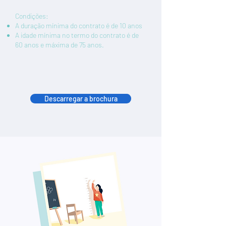
Condições:
A duração mínima do contrato é de 10 anos
A idade mínima no termo do contrato é de
60 anos e máxima de 75 anos.
Descarregar a brochura