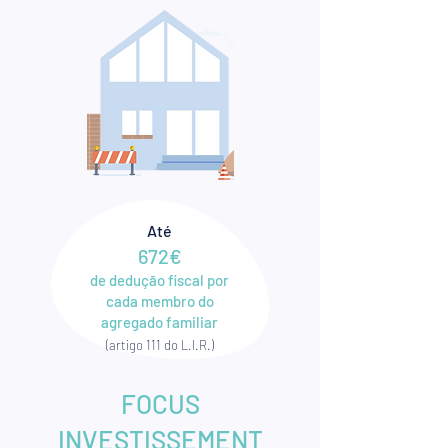
Até
672€
de dedução fiscal por
cada membro do
agregado familiar
(artigo 111 do L.I.R.)
FOCUS
INVESTISSEMENT