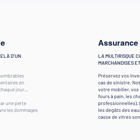
le
Assurance 
DELÀ D’UN
LA MULTIRISQUE 
MARCHANDISES ET
nnombrables
Préservez vos inve
mentaires en
cas de sinistre. N
chaque jour...
votre mobilier, vo
fours à pain, les c
par une perte
professionnelles). 
ouvre les dommages
les dégâts des eaux
casse de vitres son