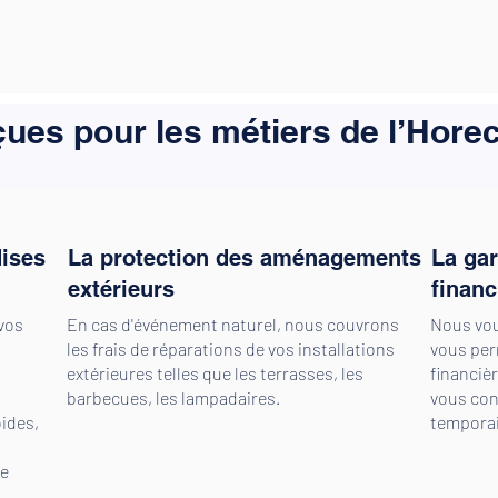
ues pour les métiers de l’Hore
dises
La protection des aménagements
La gar
extérieurs
financ
vos
En cas d'événement naturel, nous couvrons
Nous vou
les frais de réparations de vos installations
vous per
extérieures telles que les terrasses, les
financiè
barbecues, les lampadaires.
vous cont
ides,
temporai
de