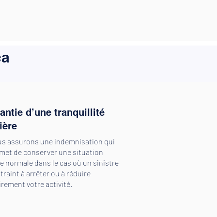
ca
antie d’une tranquillité
ière
s assurons une indemnisation qui
met de conserver une situation
re normale dans le cas où un sinistre
raint à arrêter ou à réduire
rement votre activité.