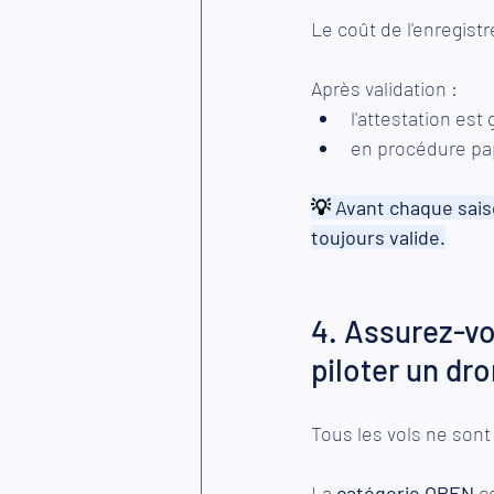
Le coût de l'enregis
Après validation :
l'attestation est
en procédure papi
💡
Avant chaque saiso
toujours valide.
4. Assurez-vo
piloter un dr
Tous les vols ne son
La 
catégorie OPEN
 c