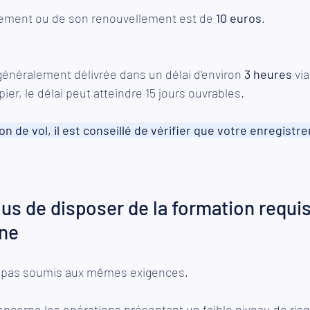
trement ou de son renouvellement est de 
10 euros
.
 généralement délivrée dans un délai d'environ 
3 heures
 via
er, le délai peut atteindre 15 jours ouvrables.
n de vol, il est conseillé de vérifier que votre enregistr
us de disposer de la formation requis
one
t pas soumis aux mêmes exigences.
oncerne les opérations présentant un faible niveau de risq