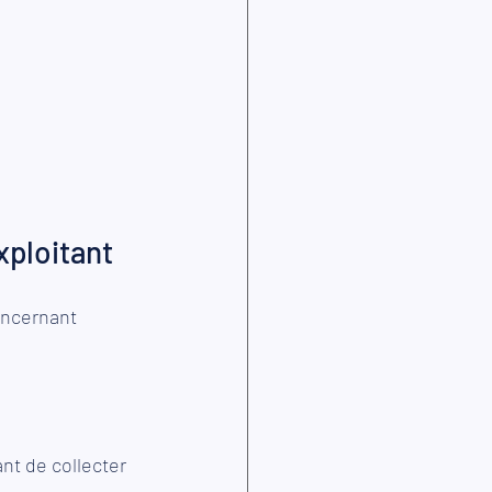
xploitant
oncernant 
t de collecter 