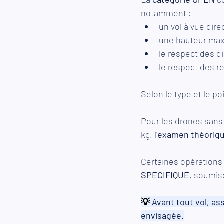
notamment :
un vol à vue dire
une hauteur max
le respect des d
le respect des r
Selon le type et le p
Pour les drones sans
kg, l'
examen théoriq
Certaines opérations
SPECIFIQUE
, soumis
💡
Avant tout vol, as
envisagée.