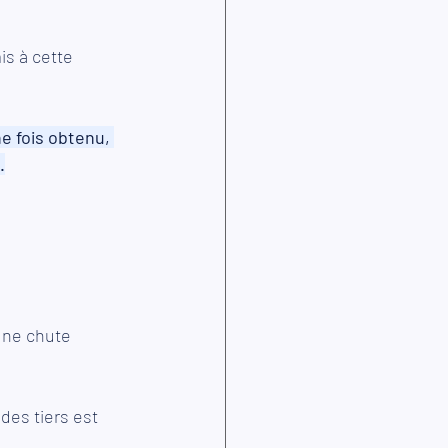
s à cette 
e fois obtenu, 
.
une chute 
es tiers est 