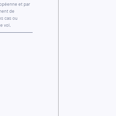
ropéenne et par 
ement de 
ns cas ou 
e vol.