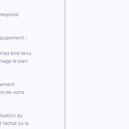
rrespond 
équipement :
riez être tenu 
mage le bien 
sement 
ol de votre 
lisation du 
l'achat ou la 