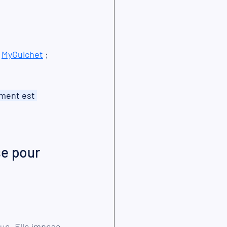
 
MyGuichet
 ;
ement est 
e pour 
ue. Elle impose 