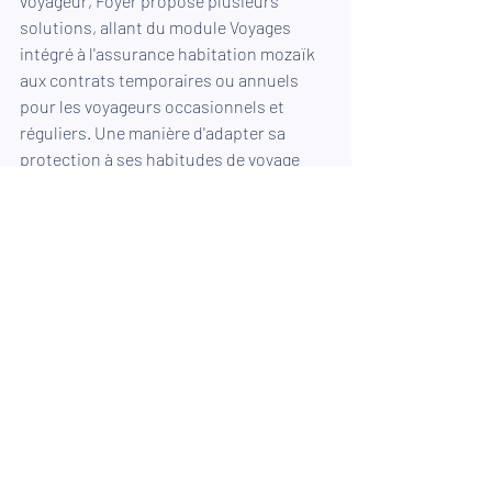
voyageur, Foyer propose plusieurs 
solutions, allant du module Voyages 
intégré à l'assurance habitation mozaïk 
aux contrats temporaires ou annuels 
pour les voyageurs occasionnels et 
réguliers. Une manière d'adapter sa 
protection à ses habitudes de voyage 
tout en profitant pleinement de ses 
déplacements.
Vous avez besoin de conseils par 
rapport à un futur voyage? 
Contactez 
notre agence Foyer Lux-Assurances.
Assurance voyage
séjour étranger
voyage régulier
voyage occasionnel
Habitation