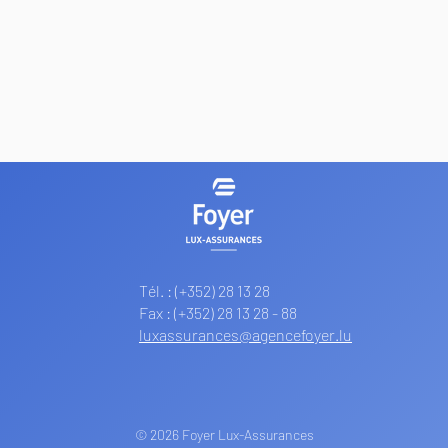
Tél. :
(+352) 28 13 28
Fax : (+352) 28 13 28 - 88
luxassurances@agencefoyer.lu
© 2026 Foyer Lux-Assurances