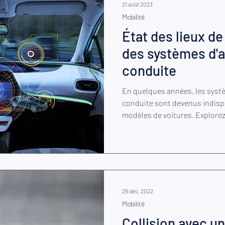
21 août 2023
Mobilité
État des lieux de
des systèmes d'a
conduite
En quelques années, les systè
conduite sont devenus indis
modèles de voitures. Explorez 
29 déc. 2022
Mobilité
Collision avec un 