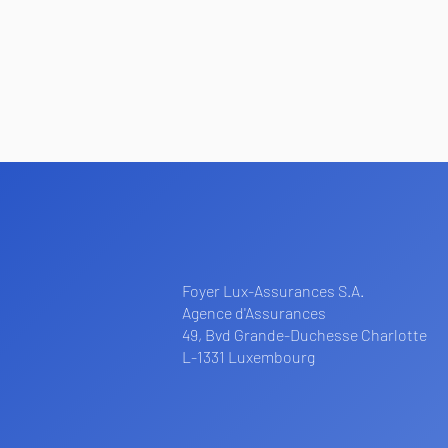
Foyer Lux-Assurances S.A.
Agence d'Assurances
49, Bvd Grande-Duchesse Charlotte
L-1331 Luxembourg