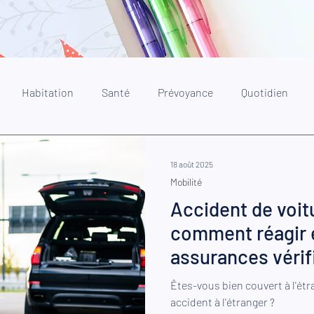
Habitation
Santé
Prévoyance
Quotidien
18 août 2025
Mobilité
Accident de voitu
comment réagir e
assurances vérif
Êtes-vous bien couvert à l'ét
accident à l'étranger ?