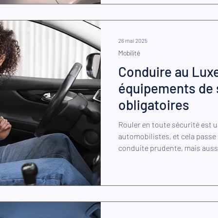
26 mai 2025
Mobilité
Conduire au Lux
équipements de 
obligatoires
Rouler en toute sécurité est u
automobilistes, et cela pass
conduite prudente, mais aussi