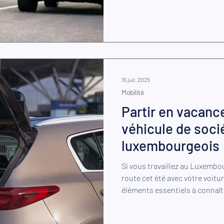
15 juil. 2025
Mobilité
Partir en vacanc
véhicule de soci
luxembourgeois : 
savoir
Si vous travaillez au Luxembo
route cet été avec votre voitur
éléments essentiels à connaîtr