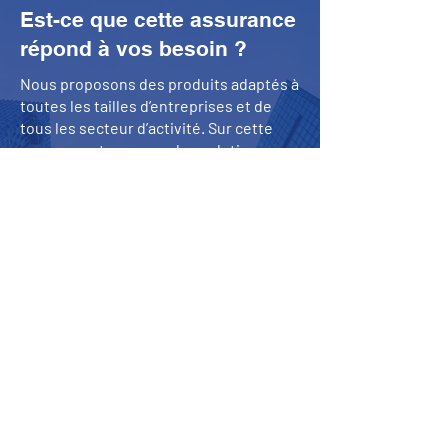
Est-ce que cette assurance
répond à vos besoin ?
Nous proposons des produits adaptés à
toutes les tailles d’entreprises et de
tous les secteur d’activité. Sur cette
page, vous trouverez des solutions sur
mesure réservées aux grandes
entreprises et aux industries. Pour
déterminer si l’entreprise peut
bénéficier du meilleur produit ici, il
suffit de satisfaire à l’un des trois
critères suivants en fonction du
produit.
+60
EMPLOYÉS
+30