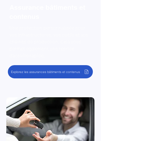
Assurance bâtiments et
contenus
Une protection personnalisée pour
vos infrastructures, vos outils et vos
chaines de production. Cela vous
permet également une reprise
d’activité rapide.
Explorez les assurances bâtiments et contenus