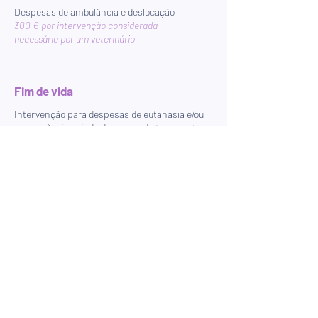
Despesas de ambulância e deslocação
300 € por intervenção considerada
necessária por um veterinário
Fim de vida
Intervenção para despesas de eutanásia e/ou
cremação, incluindo despesas de transporte
Máximo de 300 €
Deseja mais
informações
?
Contacte a nossa agência
Consulte todos os nossos