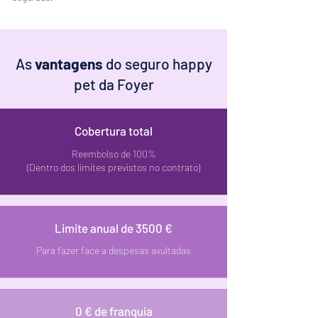
As
vantagens
do seguro happy
pet da Foyer
Cobertura total
Reembolso de 100%
(Dentro dos limites previstos no contrato)
Limite anual de 3500 €
Para fazer face a despesas avultadas
0 € de franquia