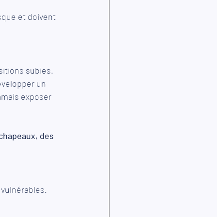
sque et doivent 
itions subies. 
évelopper un 
jamais exposer 
chapeaux, des 
 vulnérables. 