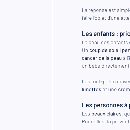
La réponse est simple
faire l’objet d’une att
Les enfants : prio
La peau des enfants e
Un 
coup de soleil pen
cancer de la peau
 à 
un bébé directement a
Les tout-petits doive
lunettes 
et une
 crèm
Les personnes à p
Les 
peaux claires
, q
Pour elles, la prévent