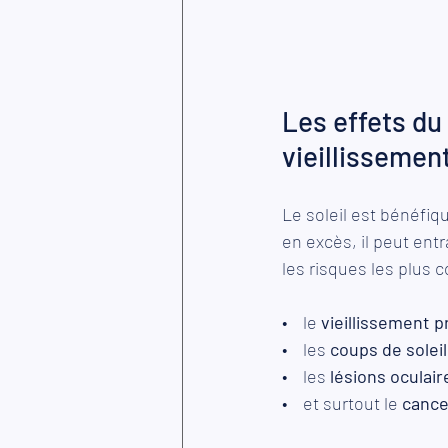
Les effets du 
vieillissemen
Le soleil est bénéfiq
en excès, il peut ent
les risques les plus 
•    le 
vieillissement 
•    les 
coups de soleil
•    les
 lésions oculair
•    et surtout le 
cance