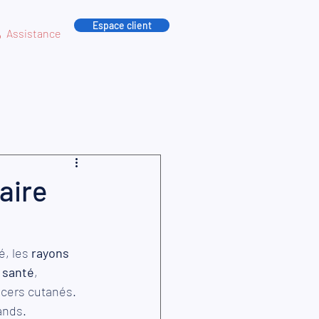
Espace client
Assistance
aire
, les 
rayons 
 
santé
, 
cers cutanés. 
ands.