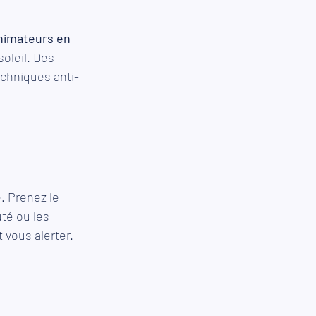
animateurs en 
oleil. Des 
echniques anti-
. Prenez le 
uté ou les 
 vous alerter. 