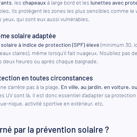
rants
, les 
chapeaux
 à large bord et les 
lunettes avec prot
bles. Ils protègent les zones les plus sensibles comme le vi
 yeux, qui sont eux aussi vulnérables.
rème solaire adaptée
solaire à indice de protection (SPF) élevé
 (minimum 30, i
eaux claires), même lorsqu’il fait nuageux. N'oubliez pas d
les deux heures ou après chaque baignade.
otection en toutes circonstances
ne s’arrête pas à la plage. 
En ville, au jardin, en voiture, 
les UV sont là. Il est donc essentiel d’adapter sa protectio
que-nique, activité sportive en extérieur, etc.
rné par la prévention solaire ?