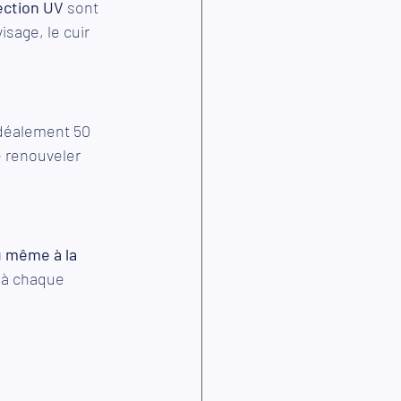
ection UV 
sont 
sage, le cuir 
déalement 50 
e renouveler 
ou même à la 
n à chaque 