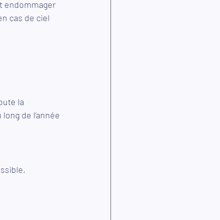
ent endommager 
n cas de ciel 
oute la 
 long de l’année 
ssible, 