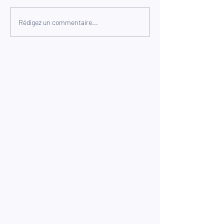
Rédigez un commentaire...
Préparez votre maison pour un
hiver au chaud et sans tracas