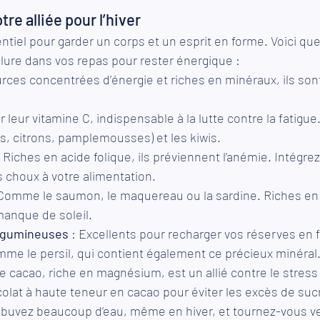
tre alliée pour l’hiver
tiel pour garder un corps et un esprit en forme. Voici qu
lure dans vos repas pour rester énergique :
urces concentrées d’énergie et riches en minéraux, ils sont
r leur vitamine C, indispensable à la lutte contre la fatigue.
, citrons, pamplemousses) et les kiwis.
: Riches en acide folique, ils préviennent l’anémie. Intégre
s choux à votre alimentation.
 Comme le saumon, le maquereau ou la sardine. Riches en v
anque de soleil.
légumineuses
 : Excellents pour recharger vos réserves en f
me le persil, qui contient également ce précieux minéral
Le cacao, riche en magnésium, est un allié contre le stress e
olat à haute teneur en cacao pour éviter les excès de suc
 buvez beaucoup d’eau, même en hiver, et tournez-vous ve