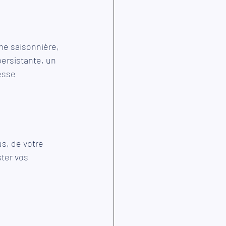
me saisonnière, 
ersistante, un 
esse 
s, de votre 
ster vos 
.