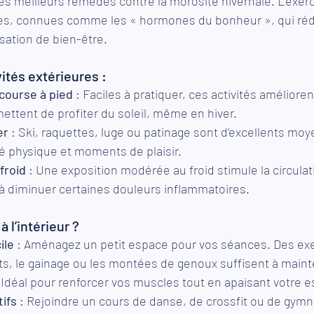
 des meilleurs remèdes contre la morosité hivernale. L’exer
es, connues comme les « hormones du bonheur », qui rédu
sation de bien-être.
vités extérieures :
course à pied
 : Faciles à pratiquer, ces activités améliorent
ettent de profiter du soleil, même en hiver.
er
 : Ski, raquettes, luge ou patinage sont d’excellents moy
té physique et moments de plaisir.
froid
 : Une exposition modérée au froid stimule la circulat
à diminuer certaines douleurs inflammatoires.
à l’intérieur ?
ile
 : Aménagez un petit espace pour vos séances. Des exe
, le gainage ou les montées de genoux suffisent à mainte
: Idéal pour renforcer vos muscles tout en apaisant votre es
tifs
 : Rejoindre un cours de danse, de crossfit ou de gym