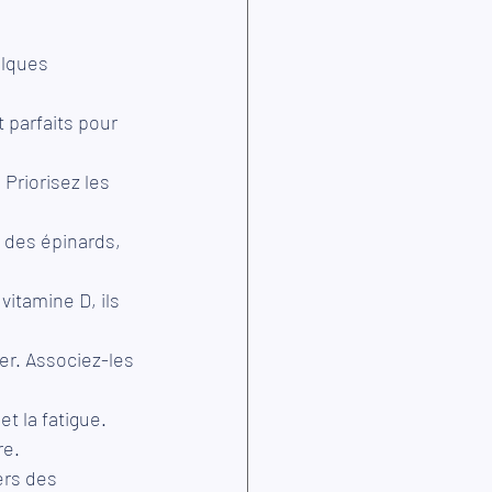
elques 
 parfaits pour 
 Priorisez les 
z des épinards, 
itamine D, ils 
er. Associez-les 
.
t la fatigue. 
re.
rs des 