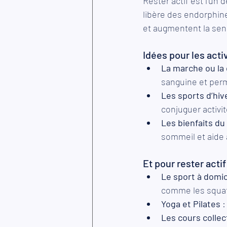
Rester actif est l’un
libère des endorphin
et augmentent la sen
Idées pour les acti
La marche ou la 
sanguine et perm
Les sports d’hiv
conjuguer activi
Les bienfaits du 
sommeil et aide 
Et pour rester actif 
Le sport à domic
comme les squats
Yoga et Pilates
 
Les cours collec