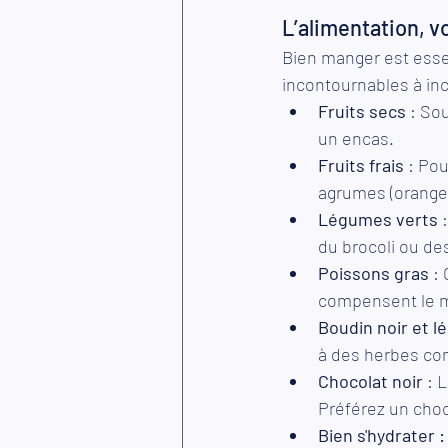
L’alimentation, vo
Bien manger est essen
incontournables à inc
Fruits secs
 : So
un encas.
Fruits frais
 : Pou
agrumes (oranges
Légumes verts
 
du brocoli ou de
Poissons gras
 :
compensent le m
Boudin noir et 
à des herbes com
Chocolat noir
 : 
Préférez un choc
Bien s'hydrater :