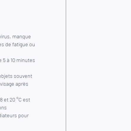
 virus, manque 
es de fatigue ou 
e 5 à 10 minutes 
objets souvent 
visage après 
 et 20 °C est 
ons 
diateurs pour 