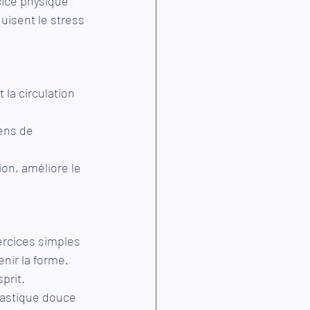
cice physique 
isent le stress 
 la circulation 
ens de 
ion, améliore le 
rcices simples 
nir la forme.
prit.
nastique douce 