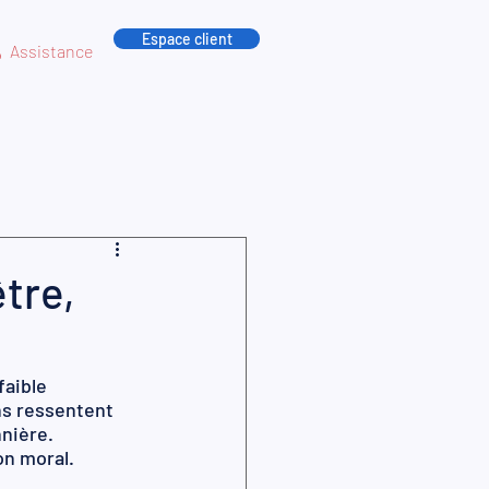
Espace client
Assistance
être,
faible 
ns ressentent 
nière. 
on moral.