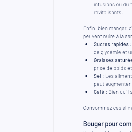
infusions ou du t
revitalisants.
Enfin, bien manger, c
peuvent nuire à la sa
Sucres rapides
 
de glycémie et u
Graisses saturé
prise de poids et
Sel
 : Les alimen
peut augmenter l
Café
 : Bien qu'i
Consommez ces alimen
Bouger pour comba