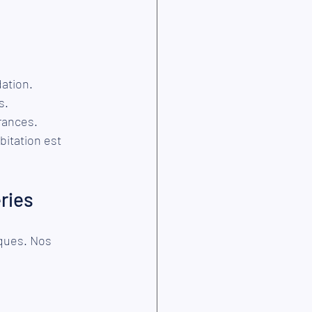
ation. 
s. 
rances. 
abitation est 
ries
ques. Nos 