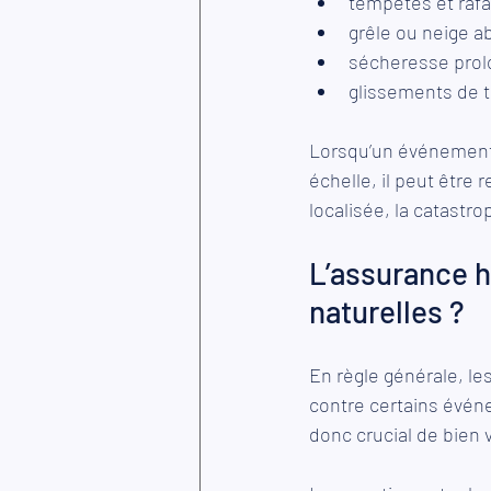
tempêtes et rafa
grêle ou neige a
sécheresse prol
glissements de te
Lorsqu’un événement 
échelle, il peut êtr
localisée, la catastr
L’assurance h
naturelles ?
En règle générale, 
le
contre certains évén
donc crucial de bien v