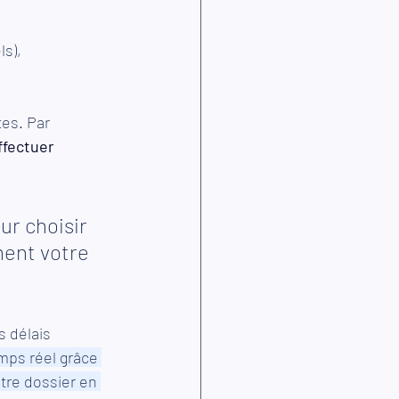
s), 
es. Par 
ffectuer 
r choisir 
ent votre 
s délais 
mps réel grâce 
tre dossier en 