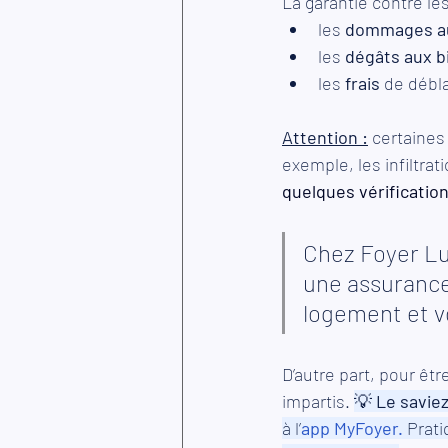
La garantie contre le
les 
dommages au
les 
dégâts aux b
les 
frais
 de déb
Attention :
certaines
exemple, les infiltra
quelques vérificatio
Chez Foyer Lu
une assurance
logement et v
D’autre part, pour êtr
impartis. 
💡 
Le saviez
à l’
app MyFoyer.
Prati