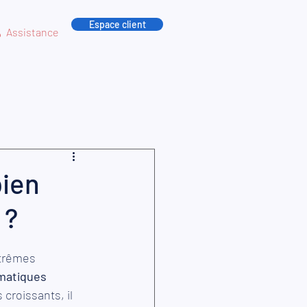
Espace client
Assistance
bien
 ?
trêmes 
imatiques
croissants, il 