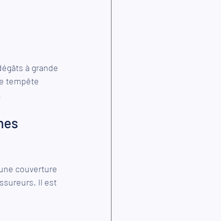
dégâts à grande 
ne tempête 
. 
hes 
 une couverture 
ssureurs. Il est 