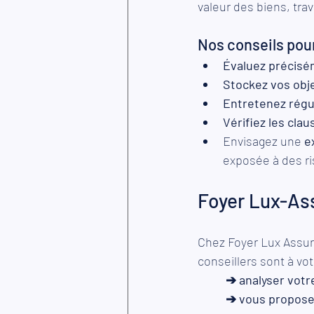
valeur des biens, trav
Nos conseils pour
Évaluez précisém
Stockez vos objet
Entretenez régu
Vérifiez les cla
Envisagez une 
e
exposée à des ri
Foyer Lux-Ass
Chez Foyer Lux Assur
conseillers sont à vot
➔ analyser votr
➔ vous proposer