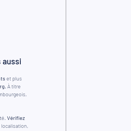
 aussi
nts
 et plus 
rg.
 À titre 
embourgeois, 
té. 
Vérifiez 
 localisation, 