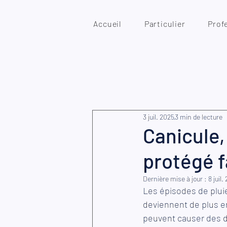
Accueil
Particulier
Prof
3 juil. 2025
3 min de lecture
Canicule,
protégé f
Dernière mise à jour :
8 juil.
Les épisodes de plui
deviennent de plus en
peuvent causer des dé