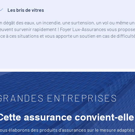
Les bris de vitres
n dégât des eaux, un incendie, une surtension, un vol ou même u
euvent survenir rapidement ! Foyer Lux-Assurances vous propose 
ace à ces situations et vous apporte un soutien en cas de difficult
GRANDES ENTREPRISES
Cette assurance convient-elle
ous élaborons des produits d’assurances sur le mesure adaptés à