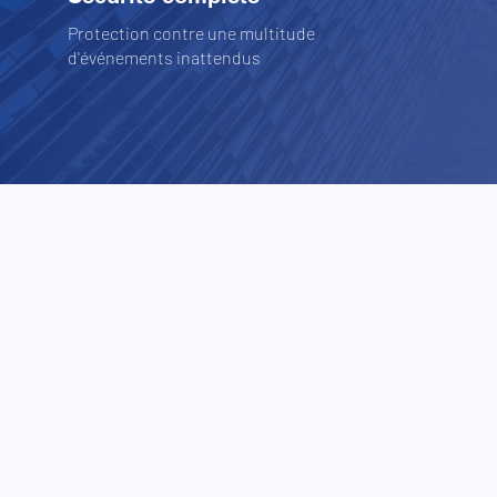
Protection contre une multitude
d'événements inattendus