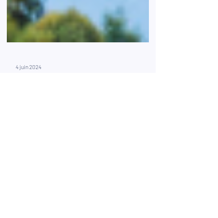
4 juin 2024
Découverte des joyaux
touristiques du Luxembourg
Le Luxembourg, bien que petit par sa taille, est
un véritable trésor de diversité culturelle et
naturelle. Que vous soyez amateur de...
Besoin d'un conseil ?