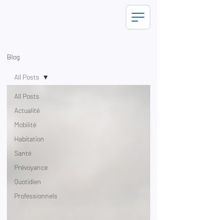
Blog
All Posts
All Posts
Actualité
Mobilité
Habitation
Santé
Prévoyance
Quotidien
Professionnels