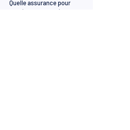
7 juil. 2022
Quelle assurance pour
protéger vos proches en cas
de décès ?
Le décès, on préfère ne pas y penser. Pourtant,
préserver l’avenir de sa famille, c’est aussi faire
en sorte qu’ils ne manqueront de rien...
Besoin d'un conseil ?
Notre conseillère est là pour vous
accompagner
Prénom