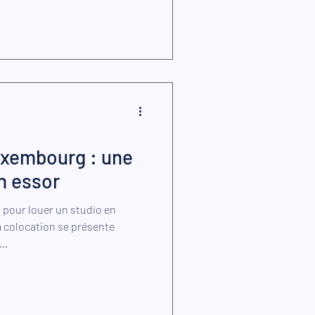
uxembourg : une
n essor
 pour louer un studio en
a colocation se présente
..