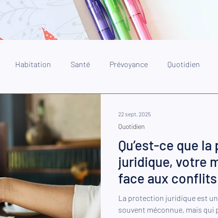
Habitation
Santé
Prévoyance
Quotidien
22 sept. 2025
Quotidien
Qu’est-ce que la
juridique, votre m
face aux conflits
La protection juridique est une garantie d’assurance
souvent méconnue, mais qui pe