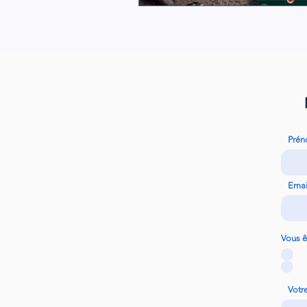
Pré
Emai
Vous ê
Votr