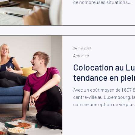
de nombreuses situations...
24 mai 2024
Actualité
Colocation au L
tendance en plei
Avec un coût moyen de 1 607 €
centre-ville au Luxembourg, l
comme une option de vie plus.